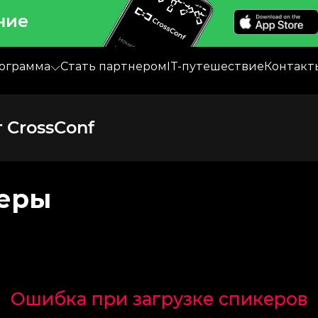
ние
ограмма
Стать партнером
IT-путешествие
Контакт
CrossConf
керы
Ошибка при загрузке спикеров