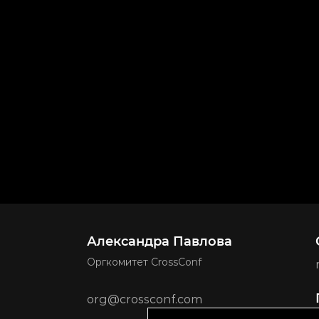
Александра Павлова
Оргкомитет CrossConf
org@crossconf.com