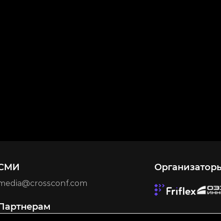
СМИ
Организатор
media@crossconf.com
Партнерам